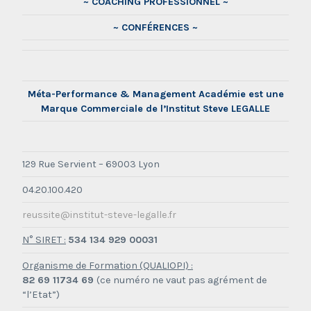
~ COACHING PROFESSIONNEL ~
~ CONFÉRENCES ~
Méta-Performance & Management Académie est une
Marque Commerciale de l’Institut Steve LEGALLE
129 Rue Servient – 69003 Lyon
04.20.100.420
reussite@institut-steve-legalle.fr
N° SIRET :
534 134 929 00031
Organisme de Formation (QUALIOPI) :
82 69 11734 69
(ce numéro ne vaut pas agrément de
“l’Etat”)