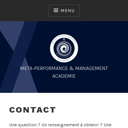
Skip
to
MENU
content
META-PERFORMANCE & MANAGEMENT
ACADEMIE
CONTACT
Une question ? Un renseignement à obtenir ? Une