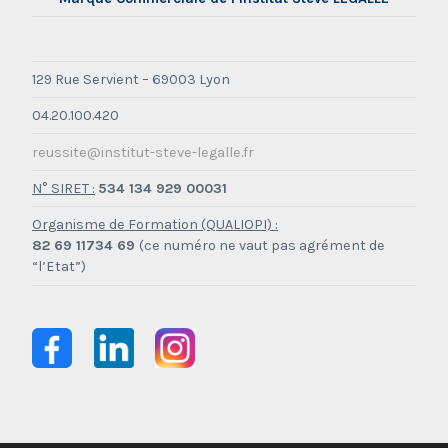
129 Rue Servient – 69003 Lyon
04.20.100.420
reussite@institut-steve-legalle.fr
N° SIRET :
534 134 929 00031
Organisme de Formation (QUALIOPI) :
82 69 11734 69
(ce numéro ne vaut pas agrément de
“l’Etat”)